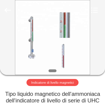
Sichuan
Vacorda
Instruments
Manufacturing
Co.,
Ltd.
All
Rights
CASA
Reserved.
PRODOTTI
CIRCA
NOI
GIRO
DELLA
Indicatore di livello magnetici
FABBRICA
Tipo liquido magnetico dell'ammoniaca
dell'indicatore di livello di serie di UHC