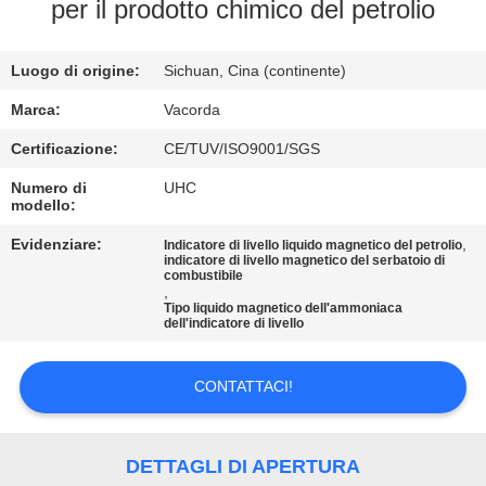
CONTROLLO
per il prodotto chimico del petrolio
DI
Luogo di origine:
Sichuan, Cina (continente)
QUALITÀ
Marca:
Vacorda
CONTATTICI
Certificazione:
CE/TUV/ISO9001/SGS
Numero di
UHC
modello:
RICHIEDA
UNA
Evidenziare:
,
Indicatore di livello liquido magnetico del petrolio
indicatore di livello magnetico del serbatoio di
combustibile
CITAZIONE
,
Tipo liquido magnetico dell'ammoniaca
dell'indicatore di livello
MAPPA
DEL
CONTATTACI!
SITO
DETTAGLI DI APERTURA