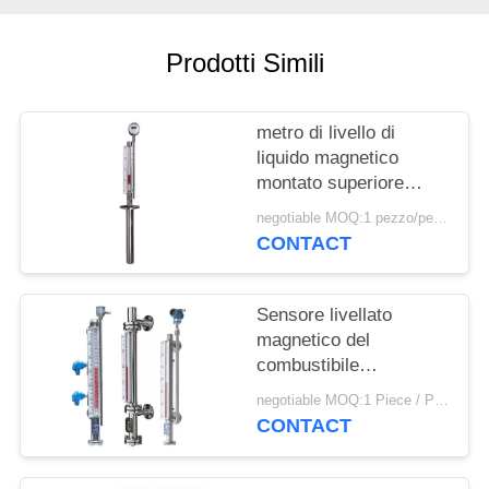
PRIVACY
POLICY
Prodotti Simili
metro di livello di
liquido magnetico
montato superiore
dell'acqua PN2.5 di
negotiable MOQ:1 pezzo/pezzo
120mm
CONTACT
Sensore livellato
magnetico del
combustibile
meccanico ad alta
negotiable MOQ:1 Piece / Pieces
temperatura con tempo
CONTACT
di lunga vita