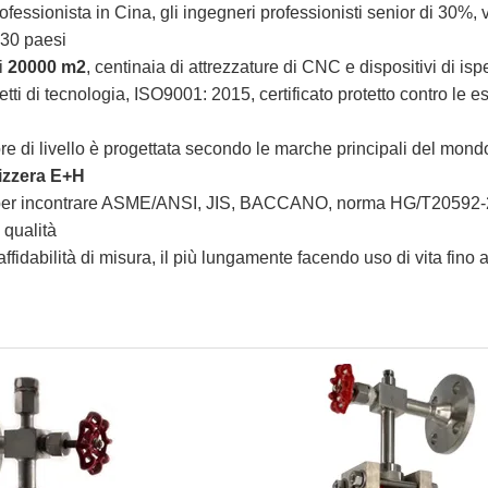
rofessionista
in Cina, gli
ingegneri professionisti senior di
30%
,
30 paesi
i
20000
m2
, centinaia
di attrezzature di CNC e dispositivi di is
tti di
tecnologia
,
ISO9001: 2015, certificato protetto contro le e
tore di livello è progettata secondo le marche principali del mond
zzera E+H
a per incontrare ASME/ANSI, JIS, BACCANO, norma HG/T20592
 qualità
fidabilità di misura, il più lungamente facendo uso di vita fino 