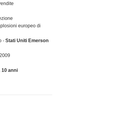
vendite
pezione
splosioni europeo di
o -
Stati Uniti Emerson
-2009
a
10 anni