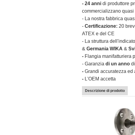
- 24 anni
di produttore p
commercializzano quasi 
-
La nostra fabbrica quas
-
Certificazione:
20
breve
ATEX e del CE
-
La struttura dell'indica
&
Germania WIKA
&
Svi
-
Flangia
manifatturier
-
Garanzia
di un anno
di
-
Grandi accuratezza ed af
-
L'OEM accetta
Descrizione di prodotto