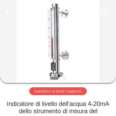
Sichuan
Vacorda
Instruments
Manufacturing
Co.,
Ltd.
All
Rights
CASA
Reserved.
PRODOTTI
CIRCA
NOI
GIRO
DELLA
Indicatore di livello magnetici
FABBRICA
Indicatore di livello dell'acqua 4-20mA
dello strumento di misura del