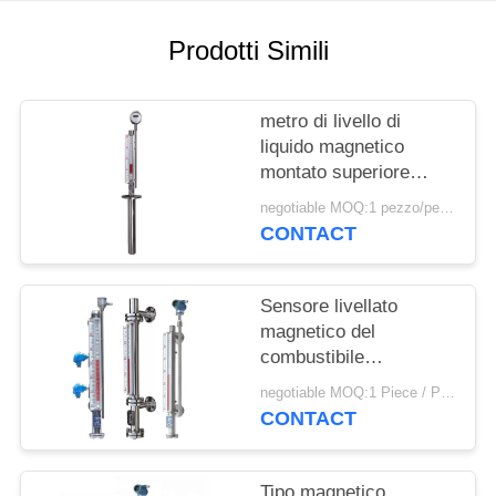
PRIVACY
POLICY
Prodotti Simili
metro di livello di
liquido magnetico
montato superiore
dell'acqua PN2.5 di
negotiable MOQ:1 pezzo/pezzo
120mm
CONTACT
Sensore livellato
magnetico del
combustibile
meccanico ad alta
negotiable MOQ:1 Piece / Pieces
temperatura con tempo
CONTACT
di lunga vita
Tipo magnetico