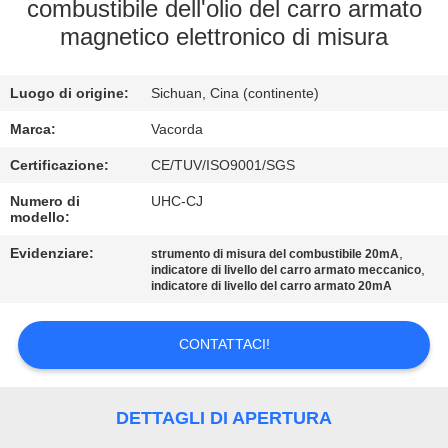
CONTROLLO
combustibile dell'olio del carro armato
magnetico elettronico di misura
DI
QUALITÀ
Luogo di origine:
Sichuan, Cina (continente)
CONTATTICI
Marca:
Vacorda
Certificazione:
CE/TUV/ISO9001/SGS
RICHIEDA
Numero di
UHC-CJ
modello:
UNA
Evidenziare:
,
strumento di misura del combustibile 20mA
CITAZIONE
,
indicatore di livello del carro armato meccanico
indicatore di livello del carro armato 20mA
MAPPA
CONTATTACI!
DEL
SITO
DETTAGLI DI APERTURA