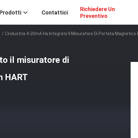
Richiedere Un
Prodotti
Contattici
Preventivo
o
/
L'industria 4-20mA Ha Integrato Il Misuratore Di Portata Magnetic
o il misuratore di
on HART