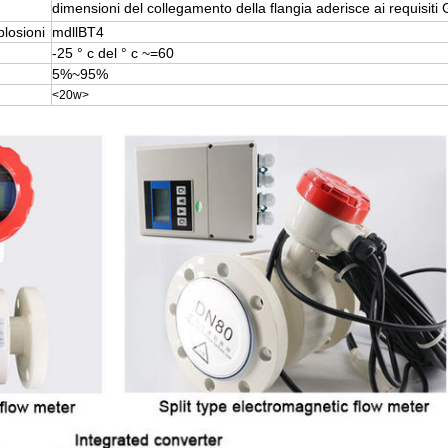
dimensioni del collegamento della flangia aderisce ai requisit
plosioni
mdllBT4
-25 ° c del ° c ~=60
5%~95%
<20w>