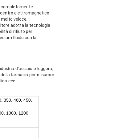
ico completamente
uo centro elettromagnetico
è molto veloce,
titore adotta la tecnologia
ità di rifiuto per
edium fluido con la
ndustria d'acciaio e leggera,
e della farmacia per misurare
lina ecc.
0, 350, 400, 450,
800, 1000, 1200,