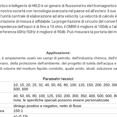
etico intelligente di HKLD è un genere di flussometro elettromagnet
la nostra società con tecnologia avanzata nel paese ed all'estero. Il s
l'unità centrale di elaborazione ad alta velocità. La velocità di calcolo 
estazione di misura è affidabile. La progettazione di circuito del conver
pedenza dell'input è di fino a 10 ohm, il CMRR è migliore di 100db e l'abil
erferenza 60Hz/50Hz è migliore di 90db. Può misurare la portata del m
Applicazione:
, è ampiamente usato nei campi di petrolio, dell'industria chimica, dell'i
rano, della protezione dell'ambiente, del progetto di tutela dell'acqua 
o di volume del medium liquido condotto, quale acido, alcali, soluzione sa
Parametri tecnici:
10, 15, 20, 25, 32, 40, 50, 65, 80, 100, 125, 150, 200, 250, 30
500, 600
40, 50, 65, 80, 100, 125, 150, 200, 300, 350, 400, 500, 600, 
nota: le specifiche speciali possono essere personalizzate
diniego positivo e negativo, netto di flussi
ura
150:1
+/--0,1%