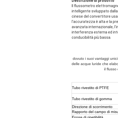
Descrizione di prodotto
Il flussometro elettromagn
intelligente sviluppato dal
cinese del convertitore usa 
l'accuratezza è alta e la pr
avanzata internazionale, l'im
interferenza esterna ed int
conducibilità più bassa.
dovuto i suoi vantaggi unici
delle acque luride che elabo
il fluss
Tubo rivestito di PTFE
Tubo rivestito di gomma
Direzione di scorrimento
Rapporto del campo di mis
Errore di ripetibilità