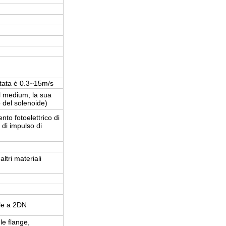
rtata è 0.3~15m/s
l medium, la sua
 del solenoide)
o fotoelettrico di
di impulso di
altri materiali
ale a 2DN
 le flange,