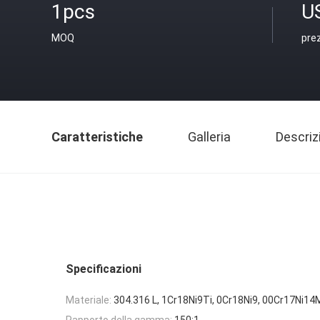
1pcs
U
MOQ
pre
Caratteristiche
Galleria
Descriz
Specificazioni
Materiale:
304.316 L, 1Cr18Ni9Ti, 0Cr18Ni9, 00Cr17Ni14M
Rapporto della gamma:
150:1