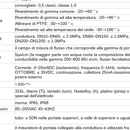
convogliato: 0,5 classi, classe 1,0
Rivestimento di gomma comune: -20~+60 ° c
Rivestimento di gomma ad alta temperatura: -20~+90 ° c
ta
Allineare di PTFE: -30~+100 ° c
Rivestimento ad alta temperatura del vinile: -30~+180 ° c
conduttura: DN10~DN65: ≤ 2.5MPa; DN80~DN150: ≤ 1.6MPa;
d
DN200~DN1200: ≤ 1.0MPa
il campo di misura di flusso che corrisponde alla gamma di po
5μs/cm (la maggior parte con acqua come la composizione de
a
conducibilità nella gamma 200~800 MU s/cm, flusso facoltativo
Corrente: 4~20mADC (isolamento), frequenza 0~1kHz, isolament
OTTOBRE, ≤ 35VDC, continuazione, collettore 25mA massimo 
potere esterno
< 600="">
316L, titanio (Ti), tantalio (tum), Hastelloy, (h), platino (pinta) o 
speciali dell'elettrodo
norma: IP65; IP68
avoro
85~265VAC 45~63HZ
tubo: ≥ 5DN nelle portate superiori, a valle di superiore o ugu
il misuratore di portata collegato alla conduttura è utilizzato fra