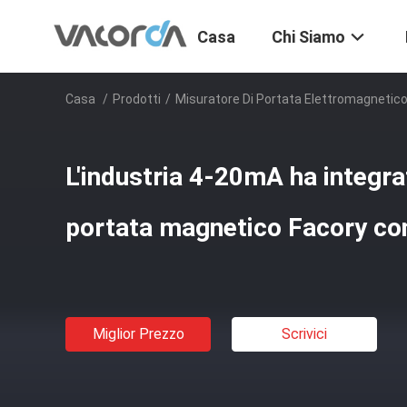
Casa
Chi Siamo
Casa
/
Prodotti
/
Misuratore Di Portata Elettromagnetic
L'industria 4-20mA ha integrat
portata magnetico Facory c
Miglior Prezzo
Scrivici