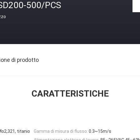
SD200-500/PCS
zzo
ione di prodotto
CARATTERISTICHE
o2,321, titanio
Gamma di misura di flusso:
0.3~15m/s
Alimentazione elettrica di lavoro:
85~265VAC 45~63